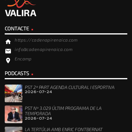
CONTACTE
https://cadenapirenaica.com
home
info@cadenapirenaica.com
email
Encamp
location_on
PODCASTS
PST 2ª PART AGENDA CULTURAL I ESPORTIVA
2026-07-24
PST Nº 3.029 ÚLTIM PROGRAMA DE LA
TEMPORADA
2026-07-24
LA TERTÚLIA AMB ENRIC FONTBERNAT