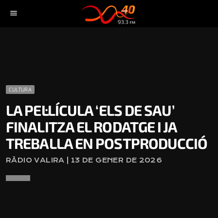
menu
CULTURA
LA PEL·LÍCULA ‘ELS DE SAU’
FINALITZA EL RODATGE I JA
TREBALLA EN POSTPRODUCCIÓ
RÀDIO VALIRA | 13 DE GENER DE 2026