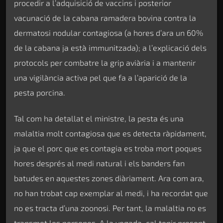
procedir a l’adquisició de vaccins i posterior
vacunació de la cabana ramadera bovina contra la
dermatosi nodular contagiosa (a hores d’ara un 60%
de la cabana ja està immunitzada); a l’explicació dels
protocols per combatre la grip aviària i a mantenir
una vigilància activa pel que fa a l’aparició de la
pesta porcina.
Tal com ha detallat el ministre, la pesta és una
malaltia molt contagiosa que es detecta ràpidament,
ja que el porc que es contagia es troba mort poques
hores després al medi natural i els banders fan
batudes en aquestes zones diàriament. Ara com ara,
no han trobat cap exemplar al medi, i ha recordat que
no es tracta d’una zoonosi. Per tant, la malaltia no es
transmet les persones. A la vegada, cal tenir present