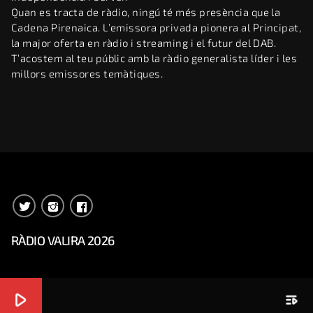
Quan es tracta de ràdio, ningú té més presència que la
Cadena Pirenaica. L’emissora privada pionera al Principat,
la major oferta en ràdio i streaming i el futur del DAB.
T’acostem al teu públic amb la ràdio generalista líder i les
millors emissores temàtiques.
RÀDIO VALIRA 2026
play_arrow
playlist_play