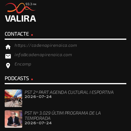
CONTACTE
https://cadenapirenaica.com
home
info@cadenapirenaica.com
email
Encamp
location_on
PODCASTS
PST 2ª PART AGENDA CULTURAL I ESPORTIVA
2026-07-24
PST Nº 3.029 ÚLTIM PROGRAMA DE LA
TEMPORADA
2026-07-24