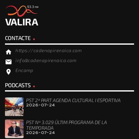
CONTACTE
https://cadenapirenaica.com
home
info@cadenapirenaica.com
email
Encamp
location_on
PODCASTS
PST 2ª PART AGENDA CULTURAL I ESPORTIVA
2026-07-24
PST Nº 3.029 ÚLTIM PROGRAMA DE LA
TEMPORADA
2026-07-24