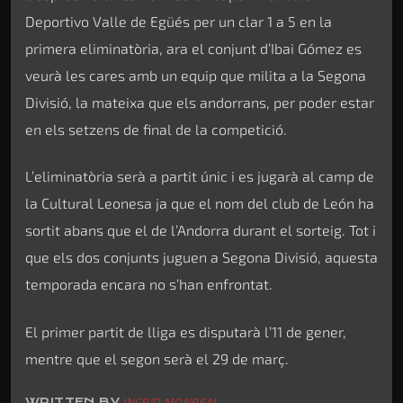
Deportivo Valle de Egüés per un clar 1 a 5 en la
primera eliminatòria, ara el conjunt d’Ibai Gómez es
veurà les cares amb un equip que milita a la Segona
Divisió, la mateixa que els andorrans, per poder estar
en els setzens de final de la competició.
L’eliminatòria serà a partit únic i es jugarà al camp de
la Cultural Leonesa ja que el nom del club de León ha
sortit abans que el de l’Andorra durant el sorteig. Tot i
que els dos conjunts juguen a Segona Divisió, aquesta
temporada encara no s’han enfrontat.
El primer partit de lliga es disputarà l’11 de gener,
mentre que el segon serà el 29 de març.
WRITTEN BY
INGRID MONREAL