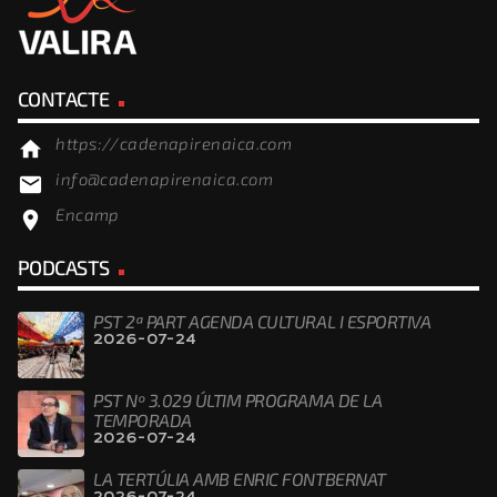
CONTACTE
https://cadenapirenaica.com
home
info@cadenapirenaica.com
email
Encamp
location_on
PODCASTS
PST 2ª PART AGENDA CULTURAL I ESPORTIVA
2026-07-24
PST Nº 3.029 ÚLTIM PROGRAMA DE LA
TEMPORADA
2026-07-24
LA TERTÚLIA AMB ENRIC FONTBERNAT