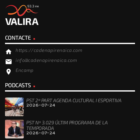
CONTACTE
https://cadenapirenaica.com
home
info@cadenapirenaica.com
email
Encamp
location_on
PODCASTS
PST 2ª PART AGENDA CULTURAL I ESPORTIVA
2026-07-24
PST Nº 3.029 ÚLTIM PROGRAMA DE LA
TEMPORADA
2026-07-24