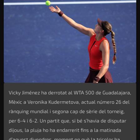
Vicky Jiménez ha derrotat al WTA 500 de Guadalajara,
Mèxic a Veronika Kudermetova, actual número 26 del
rànquing mundial i segona cap de sèrie del torneig,
per 6-4 i 6-2. Un partit que, si bé s’havia de disputar
dijous, la pluja ho ha endarrerit fins a la matinada
d’aquest divendres, moment en què la tricolor ha