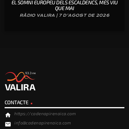
EL SOMNI EUROPEU DELS ESCALDENCS, MÉS VIU
QUE MAI
RÀDIO VALIRA | 7 D'AGOST DE 2026
CONTACTE
https://cadenapirenaica.com
home
info@cadenapirenaica.com
email