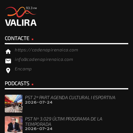
CONTACTE
https://cadenapirenaica.com
home
info@cadenapirenaica.com
email
Encamp
location_on
PODCASTS
PST 2ª PART AGENDA CULTURAL I ESPORTIVA
2026-07-24
PST Nº 3.029 ÚLTIM PROGRAMA DE LA
TEMPORADA
2026-07-24