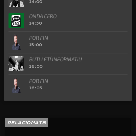
14:00
ONDA CERO
14:30
POR FIN
15:00
BUTLLETÍ INFORMATIU
16:00
POR FIN
16:05
RELACIONATS