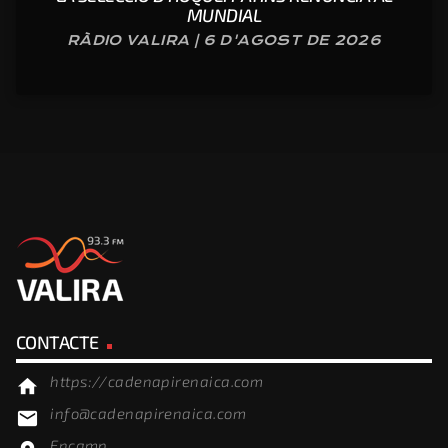
MUNDIAL
RÀDIO VALIRA | 6 D'AGOST DE 2026
CONTACTE
https://cadenapirenaica.com
home
info@cadenapirenaica.com
email
Encamp