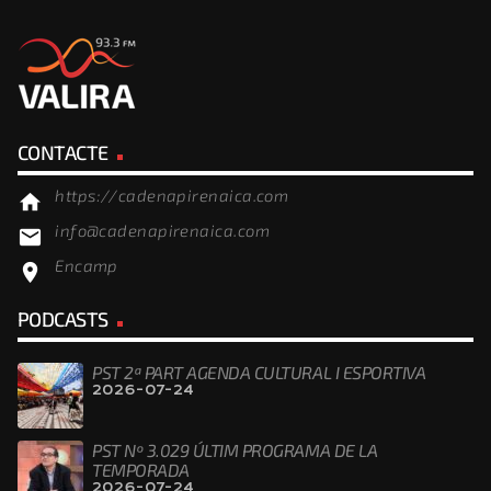
CONTACTE
https://cadenapirenaica.com
home
info@cadenapirenaica.com
email
Encamp
location_on
PODCASTS
PST 2ª PART AGENDA CULTURAL I ESPORTIVA
2026-07-24
PST Nº 3.029 ÚLTIM PROGRAMA DE LA
TEMPORADA
2026-07-24