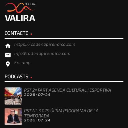
CONTACTE
https://cadenapirenaica.com
home
info@cadenapirenaica.com
email
Encamp
location_on
PODCASTS
PST 2ª PART AGENDA CULTURAL I ESPORTIVA
2026-07-24
PST Nº 3.029 ÚLTIM PROGRAMA DE LA
TEMPORADA
2026-07-24