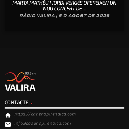
MARTA MATHÉU I JORDI VERGÉS OFEREIXEN UN
NOU CONCERT DE ...
RÀDIO VALIRA | 5 D'AGOST DE 2026
CONTACTE
https://cadenapirenaica.com
home
info@cadenapirenaica.com
email