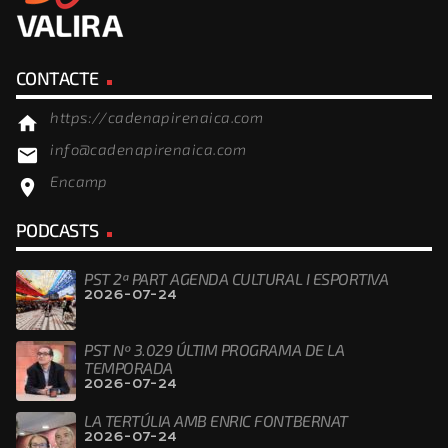
CONTACTE
https://cadenapirenaica.com
home
info@cadenapirenaica.com
email
Encamp
location_on
PODCASTS
PST 2ª PART AGENDA CULTURAL I ESPORTIVA
2026-07-24
PST Nº 3.029 ÚLTIM PROGRAMA DE LA
TEMPORADA
2026-07-24
LA TERTÚLIA AMB ENRIC FONTBERNAT
2026-07-24