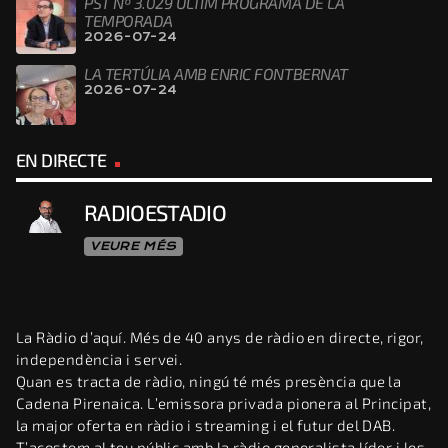
PST Nº 3.029 ÚLTIM PROGRAMA DE LA
TEMPORADA
2026-07-24
LA TERTÚLIA AMB ENRIC FONTBERNAT
2026-07-24
EN DIRECTE
RADIOESTADIO
VEURE MÉS
La Ràdio d’aquí. Més de 40 anys de ràdio en directe, rigor,
independència i servei.
Quan es tracta de ràdio, ningú té més presència que la
Cadena Pirenaica. L’emissora privada pionera al Principat,
la major oferta en ràdio i streaming i el futur del DAB.
T’acostem al teu públic amb la ràdio generalista líder i les