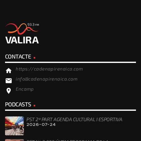
CONTACTE
https://cadenapirenaica.com
home
info@cadenapirenaica.com
email
Encamp
location_on
PODCASTS
PST 2ª PART AGENDA CULTURAL I ESPORTIVA
2026-07-24