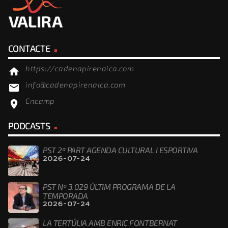
CONTACTE
https://cadenapirenaica.com
home
info@cadenapirenaica.com
email
Encamp
location_on
PODCASTS
PST 2ª PART AGENDA CULTURAL I ESPORTIVA
2026-07-24
PST Nº 3.029 ÚLTIM PROGRAMA DE LA
TEMPORADA
2026-07-24
LA TERTÚLIA AMB ENRIC FONTBERNAT