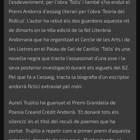
l’esdeveniment, per l’obra ‘Tolls’ i també s’ha endut el
Premi Andorra d’assaig literari per l’obra ‘Teoria del
Ridícul’. L’autor ha rebut els dos guardons aquesta nit
de dimarts en la 46a edició de la Nit Literària
Andorrana que ha organitzat el Cercle de les Arts i de
les Lletres en el Palau de Gel de Canillo. ‘Tolls’ és una
novel·la negra que tracta l’assassinat d’una jove i la
seva posterior investigació durant els aiguats del 82.
Pel que fa a l’assaig, tracta la biografia d’un escriptor
andorrà fictici extraviat pel món.
Aureli Trujillo ha guanyat el Premi Grandalla de
Poesia Creand Crèdit Andorrà. ‘Et donaré tots els
silencis’ és el títol del recull de poemes que ha
portat Trujillo a repetir com a primer premi d’aquesta
categoria, després de cinc anys. D’altra banda, el