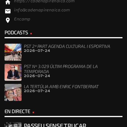
https://cadenapirenaica.com
home
info@cadenapirenaica.com
email
Encamp
location_on
PODCASTS
PST 2ª PART AGENDA CULTURAL I ESPORTIVA
2026-07-24
PST Nº 3.029 ÚLTIM PROGRAMA DE LA
TEMPORADA
2026-07-24
LA TERTÚLIA AMB ENRIC FONTBERNAT
2026-07-24
EN DIRECTE
PASSEU SENSE TRUCAR