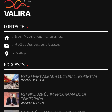
CONTACTE
https://cadenapirenaica.com
home
info@cadenapirenaica.com
email
Encamp
location_on
PODCASTS
PST 2ª PART AGENDA CULTURAL I ESPORTIVA
2026-07-24
PST Nº 3.029 ÚLTIM PROGRAMA DE LA
TEMPORADA
2026-07-24