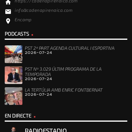
https://cadenapirenaica.com
home
info@cadenapirenaica.com
email
Encamp
location_on
PODCASTS
PST 2ª PART AGENDA CULTURAL I ESPORTIVA
2026-07-24
PST Nº 3.029 ÚLTIM PROGRAMA DE LA
TEMPORADA
2026-07-24
LA TERTÚLIA AMB ENRIC FONTBERNAT
2026-07-24
EN DIRECTE
RADIOESTADIO