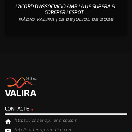
L’ACORD D’ASSOCIACIÓ AMB LA UE SUPERA EL
COREPER I ESPOT ...
RÀDIO VALIRA | 15 DE JULIOL DE 2026
CONTACTE
https://cadenapirenaica.com
home
info@cadenapirenaica.com
email