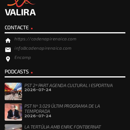
CONTACTE
https://cadenapirenaica.com
home
info@cadenapirenaica.com
email
Encamp
location_on
PODCASTS
PST 2ª PART AGENDA CULTURAL I ESPORTIVA
2026-07-24
PST Nº 3.029 ÚLTIM PROGRAMA DE LA
TEMPORADA
2026-07-24
LA TERTÚLIA AMB ENRIC FONTBERNAT