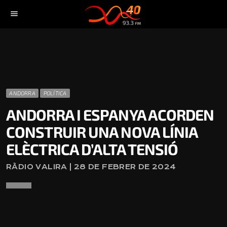
menu
ANDORRA
POLÍTICA
ANDORRA I ESPANYA ACORDEN
CONSTRUIR UNA NOVA LÍNIA
ELÈCTRICA D’ALTA TENSIÓ
RÀDIO VALIRA | 28 DE FEBRER DE 2024