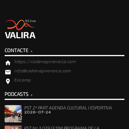
CONTACTE
https://cadenapirenaica.com
home
info@cadenapirenaica.com
email
Encamp
location_on
PODCASTS
PST 2ª PART AGENDA CULTURAL I ESPORTIVA
2026-07-24
PST Nº 3.029 ÚLTIM PROGRAMA DE LA