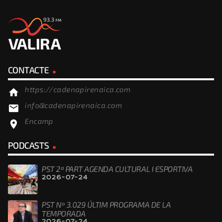
CONTACTE
https://cadenapirenaica.com
home
info@cadenapirenaica.com
email
Encamp
location_on
PODCASTS
PST 2ª PART AGENDA CULTURAL I ESPORTIVA
2026-07-24
PST Nº 3.029 ÚLTIM PROGRAMA DE LA
TEMPORADA
2026-07-24