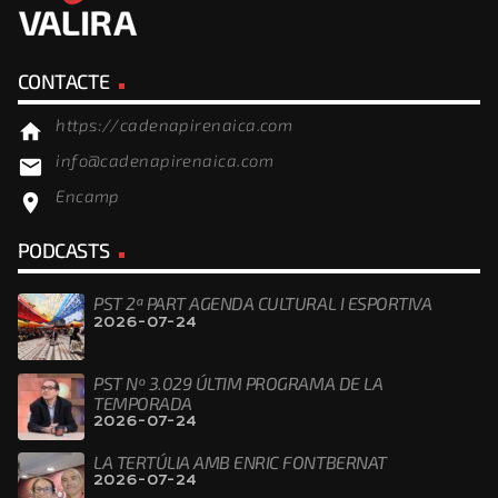
CONTACTE
https://cadenapirenaica.com
home
info@cadenapirenaica.com
email
Encamp
location_on
PODCASTS
PST 2ª PART AGENDA CULTURAL I ESPORTIVA
2026-07-24
PST Nº 3.029 ÚLTIM PROGRAMA DE LA
TEMPORADA
2026-07-24
LA TERTÚLIA AMB ENRIC FONTBERNAT
2026-07-24