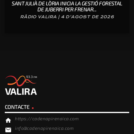
SANT JULIÀ DE LÒRIA INICIA LA GESTIÓ FORESTAL
DE JUBERRI PER FRENAR...
RÀDIO VALIRA | 4 D'AGOST DE 2026
CONTACTE
https://cadenapirenaica.com
home
info@cadenapirenaica.com
email