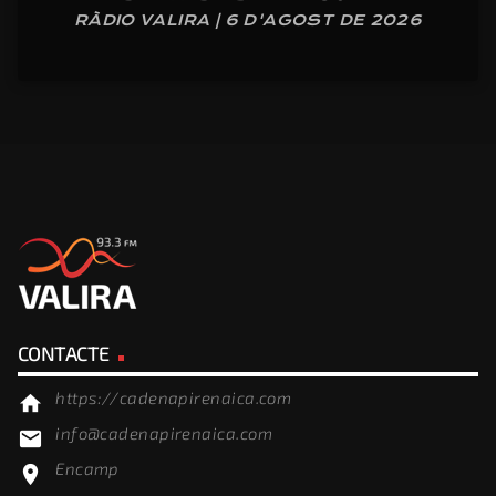
RÀDIO VALIRA | 6 D'AGOST DE 2026
CONTACTE
https://cadenapirenaica.com
home
info@cadenapirenaica.com
email
Encamp
location_on