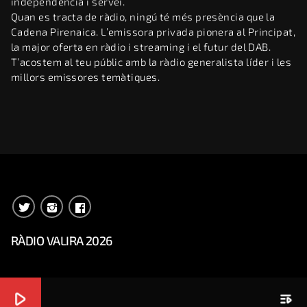
independència i servei.
Quan es tracta de ràdio, ningú té més presència que la
Cadena Pirenaica. L’emissora privada pionera al Principat,
la major oferta en ràdio i streaming i el futur del DAB.
T’acostem al teu públic amb la ràdio generalista líder i les
millors emissores temàtiques.
RÀDIO VALIRA 2026
play_arrow
playlist_play