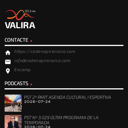
CONTACTE
https://cadenapirenaica.com
home
info@cadenapirenaica.com
email
Encamp
location_on
PODCASTS
PST 2ª PART AGENDA CULTURAL I ESPORTIVA
2026-07-24
PST Nº 3.029 ÚLTIM PROGRAMA DE LA
TEMPORADA
2026-07-24