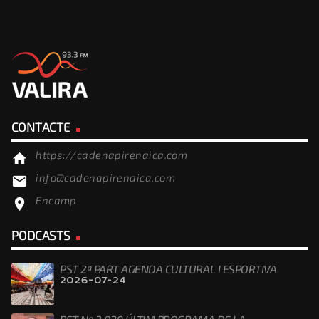
CONTACTE
https://cadenapirenaica.com
home
info@cadenapirenaica.com
email
Encamp
location_on
PODCASTS
PST 2ª PART AGENDA CULTURAL I ESPORTIVA
2026-07-24