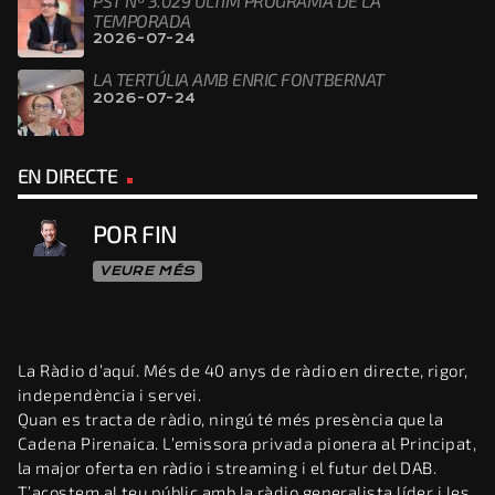
PST Nº 3.029 ÚLTIM PROGRAMA DE LA
TEMPORADA
2026-07-24
LA TERTÚLIA AMB ENRIC FONTBERNAT
2026-07-24
EN DIRECTE
POR FIN
VEURE MÉS
La Ràdio d’aquí. Més de 40 anys de ràdio en directe, rigor,
independència i servei.
Quan es tracta de ràdio, ningú té més presència que la
Cadena Pirenaica. L’emissora privada pionera al Principat,
la major oferta en ràdio i streaming i el futur del DAB.
T’acostem al teu públic amb la ràdio generalista líder i les