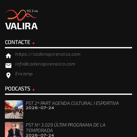
CONTACTE
https://cadenapirenaica.com
home
info@cadenapirenaica.com
email
Encamp
location_on
PODCASTS
PST 2ª PART AGENDA CULTURAL I ESPORTIVA
2026-07-24
PST Nº 3.029 ÚLTIM PROGRAMA DE LA
TEMPORADA
2026-07-24