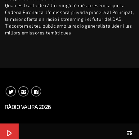
Quan es tracta de ràdio, ningú té més presència que la
Cadena Pirenaica. L’emissora privada pionera al Principat,
la major oferta en ràdio i streaming i el futur del DAB.
T’acostem al teu públic amb la ràdio generalista líder i les
millors emissores temàtiques.
RÀDIO VALIRA 2026
play_arrow
playlist_play