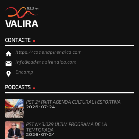
CONTACTE
https://cadenapirenaica.com
home
info@cadenapirenaica.com
email
Encamp
location_on
PODCASTS
PST 2ª PART AGENDA CULTURAL I ESPORTIVA
2026-07-24
PST Nº 3.029 ÚLTIM PROGRAMA DE LA
TEMPORADA
2026-07-24