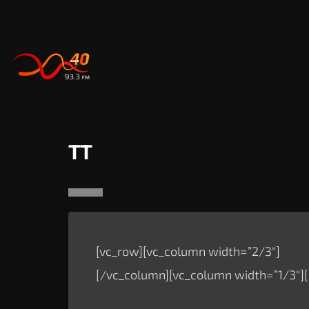
TT
[vc_row][vc_column width=”2/3″]
[/vc_column][vc_column width=”1/3″]