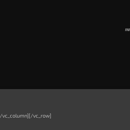
INI
[/vc_column][/vc_row]