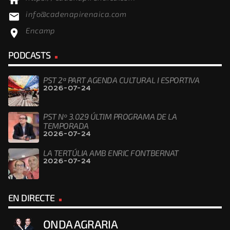
home
info@cadenapirenaica.com
email
Encamp
location_on
PODCASTS
PST 2ª PART AGENDA CULTURAL I ESPORTIVA
2026-07-24
PST Nº 3.029 ÚLTIM PROGRAMA DE LA
TEMPORADA
2026-07-24
LA TERTÚLIA AMB ENRIC FONTBERNAT
2026-07-24
EN DIRECTE
ONDA AGRARIA