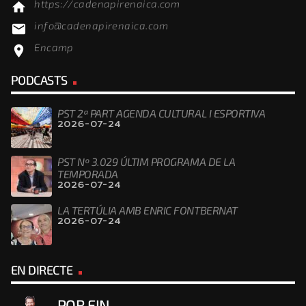
https://cadenapirenaica.com
home
info@cadenapirenaica.com
email
Encamp
location_on
PODCASTS
PST 2ª PART AGENDA CULTURAL I ESPORTIVA
2026-07-24
PST Nº 3.029 ÚLTIM PROGRAMA DE LA
TEMPORADA
2026-07-24
LA TERTÚLIA AMB ENRIC FONTBERNAT
2026-07-24
EN DIRECTE
POR FIN