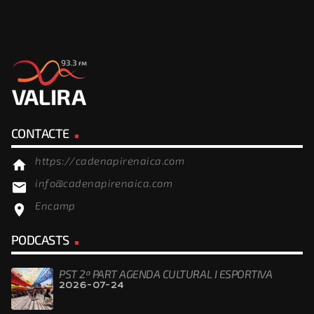
CONTACTE
https://cadenapirenaica.com
home
info@cadenapirenaica.com
email
Encamp
location_on
PODCASTS
PST 2ª PART AGENDA CULTURAL I ESPORTIVA
2026-07-24