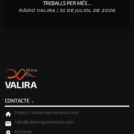
TREBALLS PER MÉS ...
RÀDIO VALIRA | 31 DE JULIOL DE 2026
CONTACTE
https://cadenapirenaica.com
home
info@cadenapirenaica.com
email
Encamp
location_on