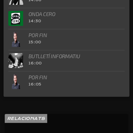
ONDA CERO
14:30
POR FIN
15:00
BUTLLETÍ INFORMATIU
16:00
POR FIN
16:05
RELACIONATS