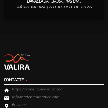
DAVALLADA I BAIXA FINS UN...
RÀDIO VALIRA | 6 D'AGOST DE 2026
CONTACTE
https://cadenapirenaica.com
home
info@cadenapirenaica.com
email
Encamp
location_on