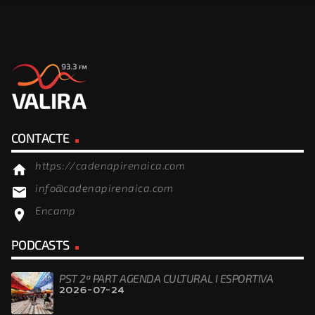
CONTACTE
https://cadenapirenaica.com
home
info@cadenapirenaica.com
email
Encamp
location_on
PODCASTS
PST 2ª PART AGENDA CULTURAL I ESPORTIVA
2026-07-24