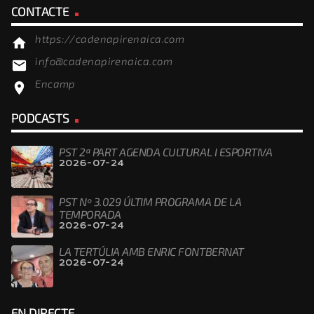
CONTACTE
https://cadenapirenaica.com
home
info@cadenapirenaica.com
email
Encamp
location_on
PODCASTS
PST 2ª PART AGENDA CULTURAL I ESPORTIVA
2026-07-24
PST Nº 3.029 ÚLTIM PROGRAMA DE LA
TEMPORADA
2026-07-24
LA TERTÚLIA AMB ENRIC FONTBERNAT
2026-07-24
EN DIRECTE