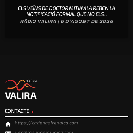
ELS VEÏNS DE DOCTOR MITJAVILA REBEN LA
NOTIFICACIÓ FORMAL QUE NO ELS...
RÀDIO VALIRA | 6 D'AGOST DE 2026
CONTACTE
https://cadenapirenaica.com
home
info@cadenapirenaica.com