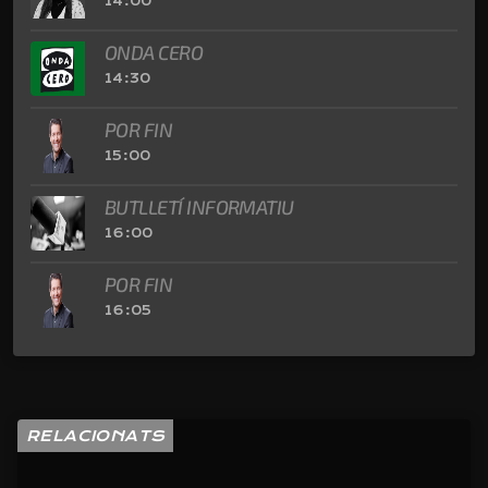
14:00
ONDA CERO
14:30
POR FIN
15:00
BUTLLETÍ INFORMATIU
16:00
POR FIN
16:05
RELACIONATS