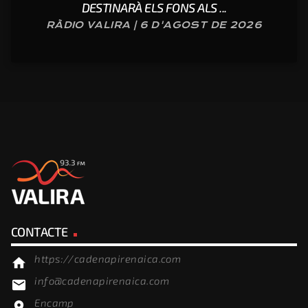
DESTINARÀ ELS FONS ALS ...
RÀDIO VALIRA | 6 D'AGOST DE 2026
CONTACTE
https://cadenapirenaica.com
home
info@cadenapirenaica.com
email
Encamp
location_on