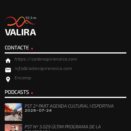
CONTACTE
https://cadenapirenaica.com
home
info@cadenapirenaica.com
email
Encamp
location_on
PODCASTS
PST 2ª PART AGENDA CULTURAL I ESPORTIVA
2026-07-24
PST Nº 3.029 ÚLTIM PROGRAMA DE LA