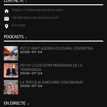
CONTACTE
https://cadenapirenaica.com
home
info@cadenapirenaica.com
email
Encamp
location_on
PODCASTS
PST 2ª PART AGENDA CULTURAL I ESPORTIVA
2026-07-24
PST Nº 3.029 ÚLTIM PROGRAMA DE LA
TEMPORADA
2026-07-24
LA TERTÚLIA AMB ENRIC FONTBERNAT
2026-07-24
EN DIRECTE