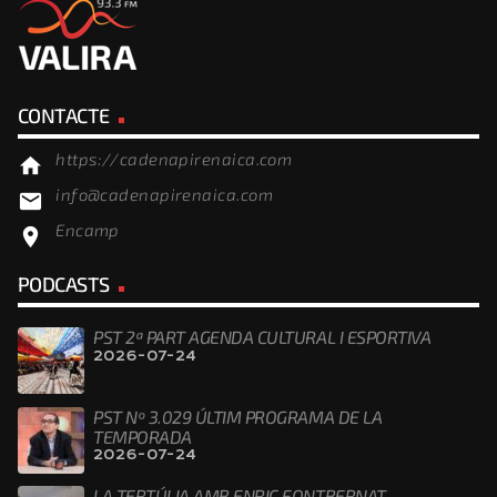
CONTACTE
https://cadenapirenaica.com
home
info@cadenapirenaica.com
email
Encamp
location_on
PODCASTS
PST 2ª PART AGENDA CULTURAL I ESPORTIVA
2026-07-24
PST Nº 3.029 ÚLTIM PROGRAMA DE LA
TEMPORADA
2026-07-24
LA TERTÚLIA AMB ENRIC FONTBERNAT