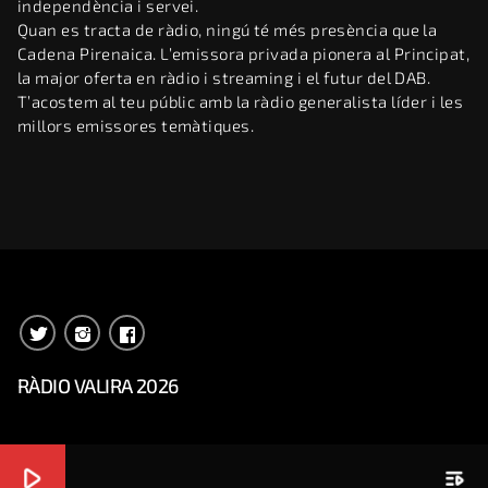
independència i servei.
Quan es tracta de ràdio, ningú té més presència que la
Cadena Pirenaica. L’emissora privada pionera al Principat,
la major oferta en ràdio i streaming i el futur del DAB.
T’acostem al teu públic amb la ràdio generalista líder i les
millors emissores temàtiques.
RÀDIO VALIRA 2026
play_arrow
playlist_play