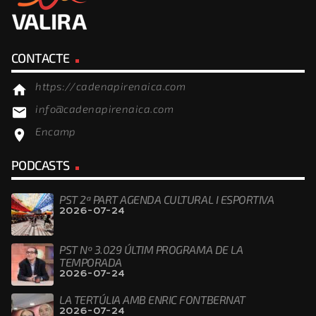
CONTACTE
https://cadenapirenaica.com
home
info@cadenapirenaica.com
email
Encamp
location_on
PODCASTS
PST 2ª PART AGENDA CULTURAL I ESPORTIVA
2026-07-24
PST Nº 3.029 ÚLTIM PROGRAMA DE LA
TEMPORADA
2026-07-24
LA TERTÚLIA AMB ENRIC FONTBERNAT
2026-07-24