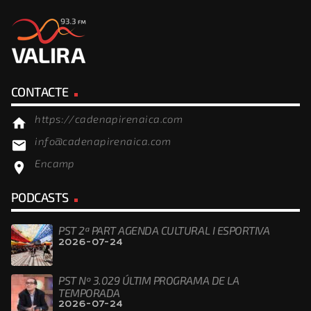
CONTACTE
https://cadenapirenaica.com
home
info@cadenapirenaica.com
email
Encamp
location_on
PODCASTS
PST 2ª PART AGENDA CULTURAL I ESPORTIVA
2026-07-24
PST Nº 3.029 ÚLTIM PROGRAMA DE LA
TEMPORADA
2026-07-24